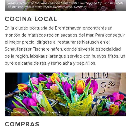
Traditional German labskaus seasoned meat, with a fried egg on top, and beetroots
on the side, from a restaurant in Bremerhaven, Germany
COCINA LOCAL
En la ciudad portuaria de Bremerhaven encontrarás un
montón de mariscos recién sacados del mar. Para conseguir
el mejor precio, dirígete al restaurante Natusch en el
Schaufenster Fischereihafen, donde sirven la especialidad
de la región, labskaus; arenque servido con huevos fritos, un
puré de carne de res y remolacha y pepinillos.
bremerhaven germany tulip bouquets
COMPRAS