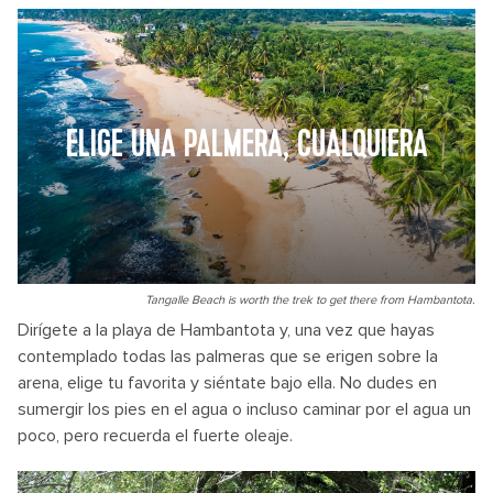
ELIGE UNA PALMERA, CUALQUIERA
Tangalle Beach is worth the trek to get there from Hambantota.
Dirígete a la playa de Hambantota y, una vez que hayas
contemplado todas las palmeras que se erigen sobre la
arena, elige tu favorita y siéntate bajo ella. No dudes en
sumergir los pies en el agua o incluso caminar por el agua un
poco, pero recuerda el fuerte oleaje.