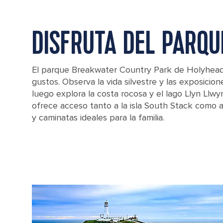
DISFRUTA DEL PARQU
El parque Breakwater Country Park de Holyhead
gustos. Observa la vida silvestre y las exposicione
luego explora la costa rocosa y el lago Llyn Llwy
ofrece acceso tanto a la isla South Stack como
y caminatas ideales para la familia.
The view of Holyhead and the harbor from the top of Holyhead moun