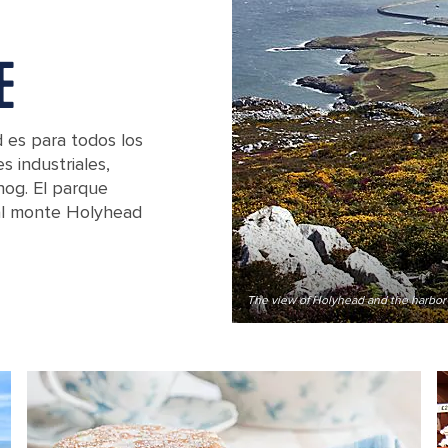
E
 es para todos los
s industriales,
nog. El parque
 al monte Holyhead
tain
The view of Holyhead and the harbor