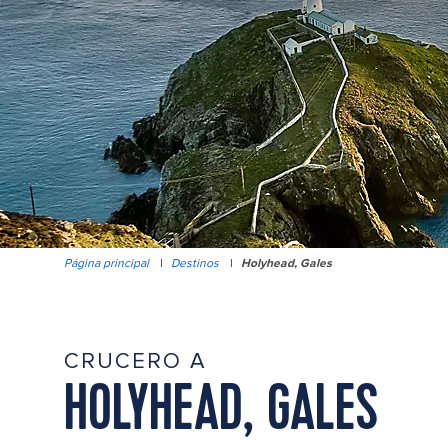
Página principal
|
Destinos
|
Holyhead, Gales
CRUCERO A
HOLYHEAD, GALES