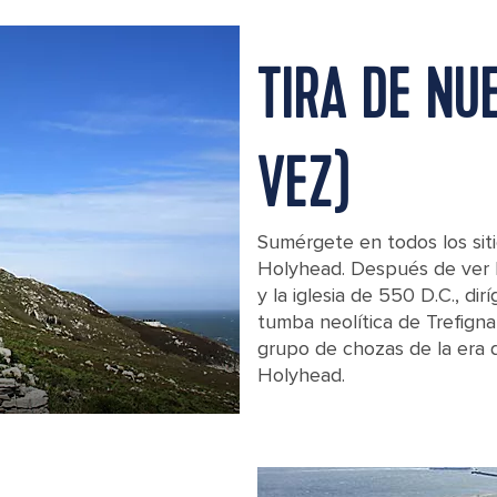
TIRA DE NU
VEZ)
Sumérgete en todos los siti
Holyhead. Después de ver l
y la iglesia de 550 D.C., dir
tumba neolítica de Trefigna
grupo de chozas de la era 
Holyhead.
A stone hut at Breakwater Park in Ho