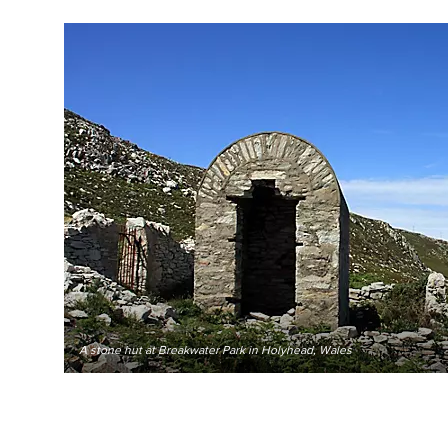
A stone hut at Breakwater Park in Holyhead, Wales