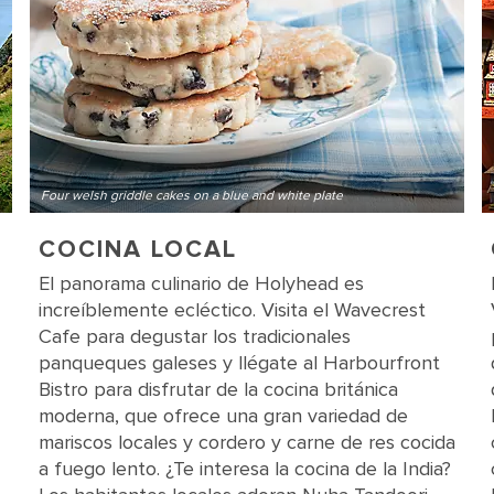
Four welsh griddle cakes on a blue and white plate
COCINA LOCAL
El panorama culinario de Holyhead es
increíblemente ecléctico. Visita el Wavecrest
Cafe para degustar los tradicionales
panqueques galeses y llégate al Harbourfront
Bistro para disfrutar de la cocina británica
moderna, que ofrece una gran variedad de
mariscos locales y cordero y carne de res cocida
a fuego lento. ¿Te interesa la cocina de la India?