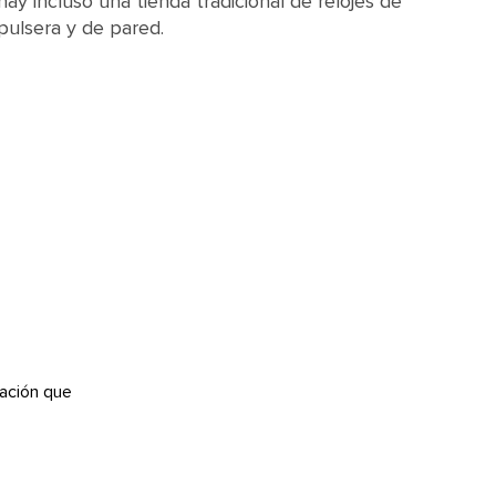
hay incluso una tienda tradicional de relojes de
pulsera y de pared.
ación que