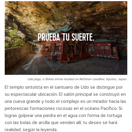
PRUEBA TU SUERTE.
Udo jingu, a Shinto shrine located on Nichinan coastline, Kyushu, Japan.
El templo sintoísta en el santuario de Udo se distingue por
su espectacular ubicación. El salón principal se construyó en
una cueva grande y todo el complejo es un mirador hacia las
pintorescas formaciones rocosas en el océano Pacífico. Si
logras golpear una piedra en el agua con forma de tortuga
con las bolas de arcilla que venden allí, tu deseo se hará
realidad, según la leyenda.