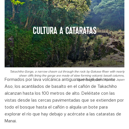
CULTURA A CATARATAS
Takachiho Gorge, a narrow chasm cut through the rock by Gokase River with nearly
sheer cliffs lining the gorge are made of slow forming volcanic basalt columns,
Formados por lava volcánica antigua que bajó del monte
Takachiho, Miyazaki, Kyushu, Japan
Aso, los acantilados de basalto en el cañón de Takachiho
alcanzan hasta los 100 metros de alto. Deléitate con las
vistas desde las cercas pavimentadas que se extienden por
todo el bosque hasta el cañón o alquila un bote para
explorar el río que hay debajo y acércate a las cataratas de
Manai.