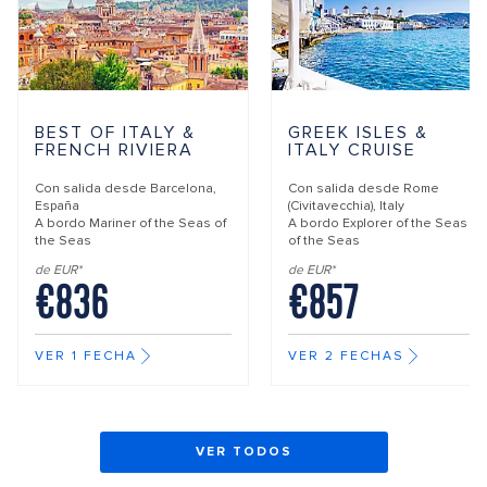
BEST OF ITALY &
GREEK ISLES &
FRENCH RIVIERA
ITALY CRUISE
Con salida desde
Barcelona,
Con salida desde
Rome
España
(Civitavecchia), Italy
A bordo
Mariner of the Seas of
A bordo
Explorer of the Seas
the Seas
of the Seas
de EUR*
de EUR*
€836
€857
VER 1 FECHA
VER 2 FECHAS
VER TODOS