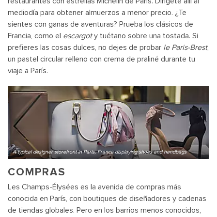
restaurantes con estrellas Michelin de París. Dirígete allí al
mediodía para obtener almuerzos a menor precio. ¿Te
sientes con ganas de aventuras? Prueba los clásicos de
Francia, como el
escargot
y tuétano sobre una tostada. Si
prefieres las cosas dulces, no dejes de probar
le Paris-Brest
,
un pastel circular relleno con crema de praliné durante tu
viaje a París.
A typical designer storefront in Paris, France displaying shoes and handbags
COMPRAS
Les Champs-Élysées es la avenida de compras más
conocida en París, con boutiques de diseñadores y cadenas
de tiendas globales. Pero en los barrios menos conocidos,