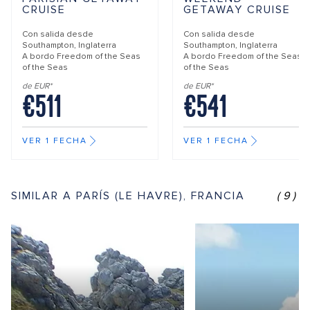
CRUISE
GETAWAY CRUISE
Con salida desde
Con salida desde
Southampton, Inglaterra
Southampton, Inglaterra
A bordo
Freedom of the Seas
A bordo
Freedom of the Seas
of the Seas
of the Seas
de EUR*
de EUR*
€511
€541
VER 1 FECHA
VER 1 FECHA
SIMILAR A PARÍS (LE HAVRE), FRANCIA
(9)