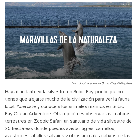
MARAVILLAS DE LA NATURALEZA
Twin dolphin show in Subic Bay, Philippines
Hay abundante vida silvestre en Subic Bay, por lo que no
tienes que alejarte mucho de la civilización para ver la fauna
local. Acércate y conoce a los animales marinos en Subic
Bay Ocean Adventure. Otra opción es observar las criaturas
terrestres en Zoobic Safari, un santuario de vida silvestre de
25 hectáreas donde puedes avistar tigres, camellos,
avestruces, jabalíes salvajes y otros animales nativos de las