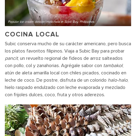
Popular ice cream dessert Halo-halo in Subic Bay, Philippines
COCINA LOCAL
Subic conserva mucho de su carácter americano, pero busca
los platos favoritos filipinos. Viaja a Subic Bay para probar
pancit
, un revuelto regional de fideos de arroz salteados
con pollo, col y zanahorias. Agrégale sabor con
tambakol
,
atún de aleta amarilla local con chiles picados, cocinado en
leche de coco. De postre, disfruta de un colorido
halo-halo
,
hielo raspado endulzado con leche evaporada y mezclado
con frijoles dulces, coco, fruta y otros aderezos.