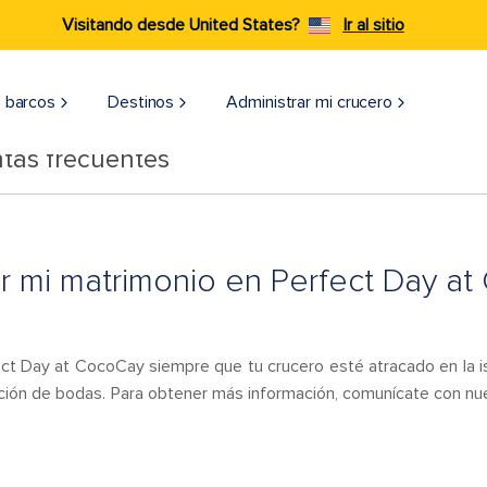
Visitando desde United States?
Ir al sitio
 barcos
Destinos
Administrar mi crucero
tas frecuentes
r mi matrimonio en Perfect Day a
ect Day at CocoCay siempre que tu crucero esté atracado en la is
ción de bodas. Para obtener más información, comunícate con nu