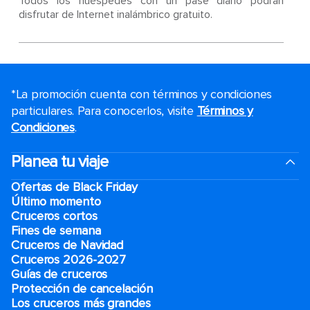
Todos los huéspedes con un pase diario podrán
disfrutar de Internet inalámbrico gratuito.
*La promoción cuenta con términos y condiciones
particulares. Para conocerlos, visite
Términos y
Condiciones
.
Planea tu viaje
Ofertas de Black Friday
Último momento
Cruceros cortos
Fines de semana
Cruceros de Navidad
Cruceros 2026-2027
Guías de cruceros
Protección de cancelación
Los cruceros más grandes