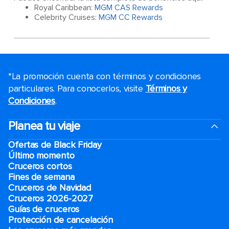
Royal Caribbean:
MGM CAS Rewards
Celebrity Cruises:
MGM CC Rewards
*La promoción cuenta con términos y condiciones
particulares. Para conocerlos, visite
Términos y
Condiciones
.
Planea tu viaje
Ofertas de Black Friday
Último momento
Cruceros cortos
Fines de semana
Cruceros de Navidad
Cruceros 2026-2027
Guías de cruceros
Protección de cancelación