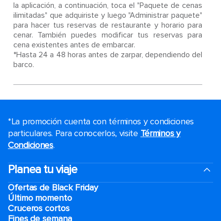
la aplicación, a continuación, toca el "Paquete de cenas
ilimitadas" que adquiriste y luego "Administrar paquete"
para hacer tus reservas de restaurante y horario para
cenar. También puedes modificar tus reservas para
cena existentes antes de embarcar.
*Hasta 24 a 48 horas antes de zarpar, dependiendo del
barco.
*La promoción cuenta con términos y condiciones
particulares. Para conocerlos, visite
Términos y
Condiciones
.
Planea tu viaje
Ofertas de Black Friday
Último momento
Cruceros cortos
Fines de semana