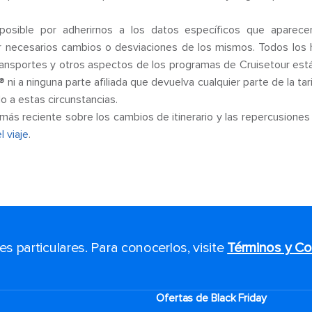
osible por adherirnos a los datos específicos que aparecen
 necesarios cambios o desviaciones de los mismos. Todos los hor
 transportes y otros aspectos de los programas de Cruisetour est
 ni a ninguna parte afiliada que devuelva cualquier parte de la tar
 a estas circunstancias.
más reciente sobre los cambios de itinerario y las repercusiones 
l viaje
.
 particulares. Para conocerlos, visite
Términos y Co
Ofertas de Black Friday