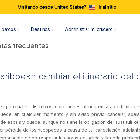
Visitando desde United States?
Ir al sitio
 barcos
Destinos
Administrar mi crucero
tas frecuentes
ribbean cambiar el itinerario del 
res patronales, disturbios, condiciones atmosféricas o dificulta
uede, en cualquier momento y sin aviso previo, cancelar, adela
de escala y puede, aunque no tiene la obligación de, sustituir o
er pérdida de los huéspedes a causa de tal cancelación, adelanto
sponsable de no respetar las horas de salida y llegada publicad