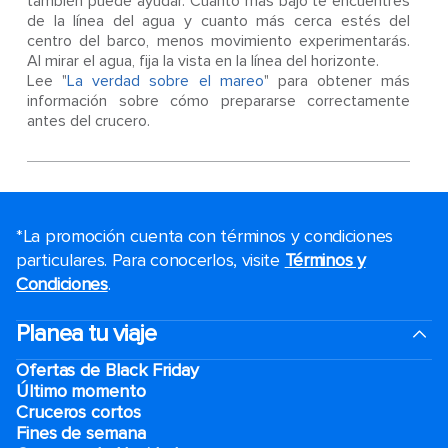
también puede ayudar. Cuanto más bajo te encuentres
de la línea del agua y cuanto más cerca estés del
centro del barco, menos movimiento experimentarás.
Al mirar el agua, fija la vista en la línea del horizonte.
Lee "
La verdad sobre el mareo
" para obtener más
información sobre cómo prepararse correctamente
antes del crucero.
*La promoción cuenta con términos y condiciones
particulares. Para conocerlos, visite
Términos y
Condiciones
.
Planea tu viaje
Ofertas de Black Friday
Último momento
Cruceros cortos
Fines de semana