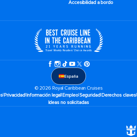
Accesibilidad a bordo
España
© 2026 Royal Caribbean Cruises
|
|
|
|
|
os
Privacidad
Información legal
Empleo
Seguridad
Derechos claves
Ideas no solicitadas