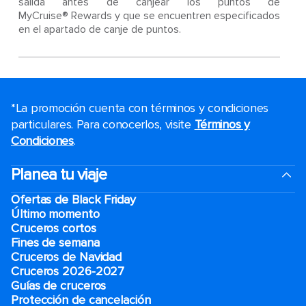
salida antes de canjear los puntos de
MyCruise® Rewards y que se encuentren especificados
en el apartado de canje de puntos.
*La promoción cuenta con términos y condiciones
particulares. Para conocerlos, visite
Términos y
Condiciones
.
Planea tu viaje
Ofertas de Black Friday
Último momento
Cruceros cortos
Fines de semana
Cruceros de Navidad
Cruceros 2026-2027
Guías de cruceros
Protección de cancelación