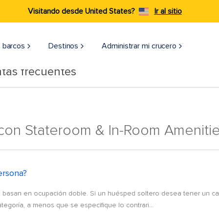
Visitando desde United States?
Ir al sitio
 barcos
Destinos
Administrar mi crucero
tas frecuentes
 con Stateroom & In-Room Ameniti
ersona?
se basan en ocupación doble. Si un huésped soltero desea tener un c
ategoría, a menos que se especifique lo contrari...