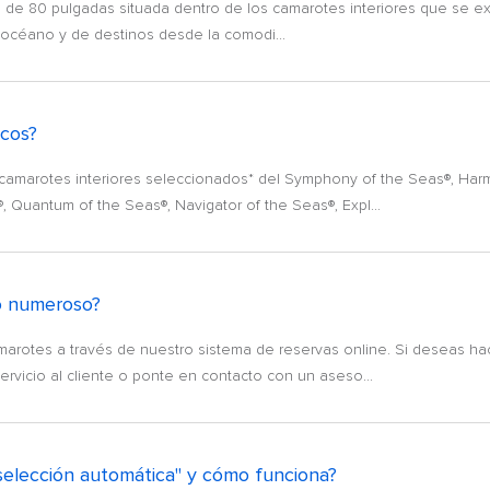
ón de 80 pulgadas situada dentro de los camarotes interiores que se ex
l océano y de destinos desde la comodi...
rcos?
 camarotes interiores seleccionados* del Symphony of the Seas®, Har
 Quantum of the Seas®, Navigator of the Seas®, Expl...
o numeroso?
marotes a través de nuestro sistema de reservas online. Si deseas ha
ervicio al cliente o ponte en contacto con un aseso...
selección automática" y cómo funciona?