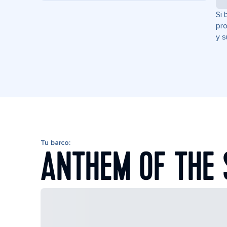
Si 
pro
y s
Tu barco:
ANTHEM OF THE 