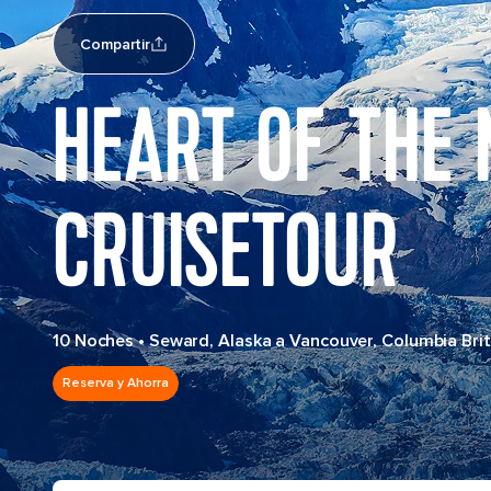
Compartir
HEART OF THE
CRUISETOUR
10 Noches
•
Seward, Alaska a Vancouver, Columbia Bri
Reserva y Ahorra