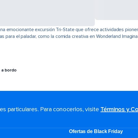
na emocionante excursión Tri-State que ofrece actividades pione
cias para el paladar, como la comida creativa en Wonderland Imagi
 a bordo
 particulares. Para conocerlos, visite
Términos y Co
Ofertas de Black Friday