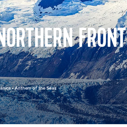
 NORTHERN FRONT
tánica
•
Anthem of the Seas