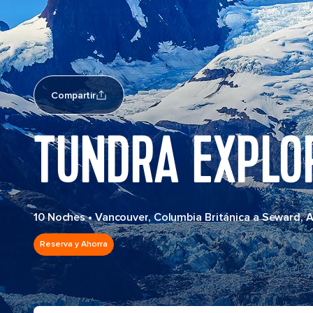
Compartir
TUNDRA EXPLOR
10 Noches
•
Vancouver, Columbia Británica a Seward, 
Reserva y Ahorra