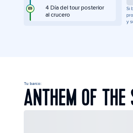
4 Día del tour posterior
Si 
al crucero
pro
y s
Tu barco:
ANTHEM OF THE 