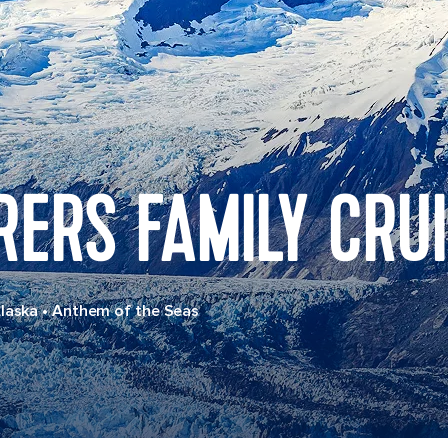
ERS FAMILY CRU
Alaska
•
Anthem of the Seas