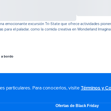
na emocionante excursión Tri-State que ofrece actividades pione
cias para el paladar, como la comida creativa en Wonderland Imagi
 a bordo
 particulares. Para conocerlos, visite
Términos y Co
Ofertas de Black Friday