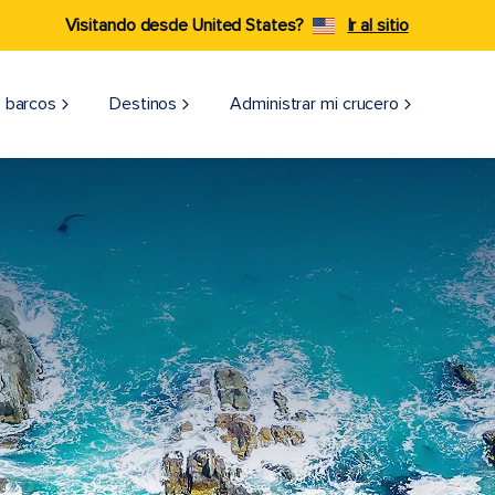
Visitando desde United States?
Ir al sitio
 barcos
Destinos
Administrar mi crucero