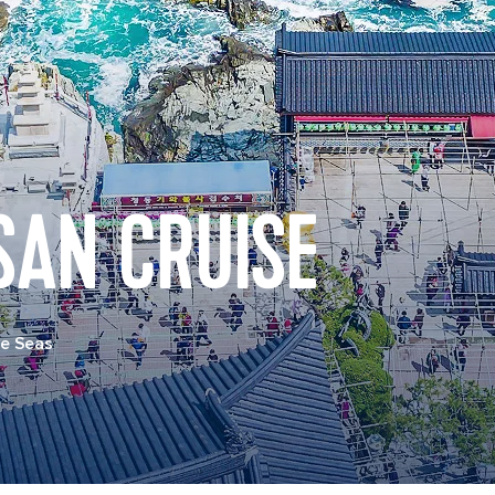
SAN CRUISE
he Seas