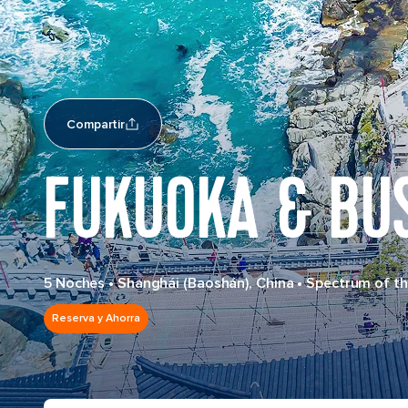
Compartir
FUKUOKA & BU
5 Noches
•
Shanghái (Baoshán), China
•
Spectrum of t
Reserva y Ahorra