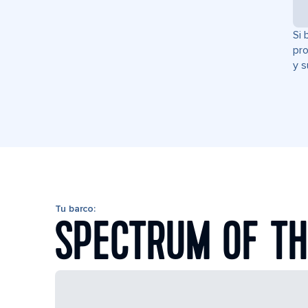
Si 
pro
y s
Tu barco:
SPECTRUM OF TH