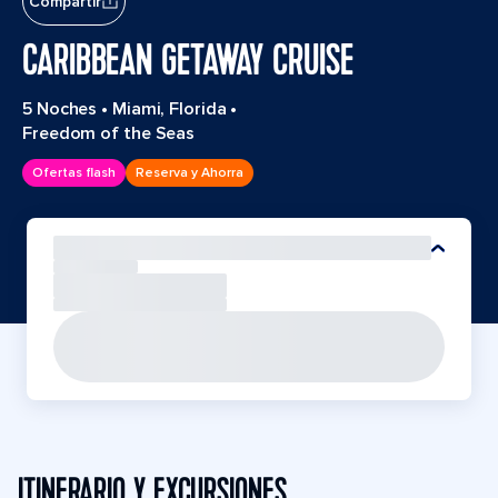
Compartir
CARIBBEAN GETAWAY CRUISE
5 Noches
•
Miami, Florida
•
Freedom of the Seas
Ofertas flash
Reserva y Ahorra
ITINERARIO Y EXCURSIONES