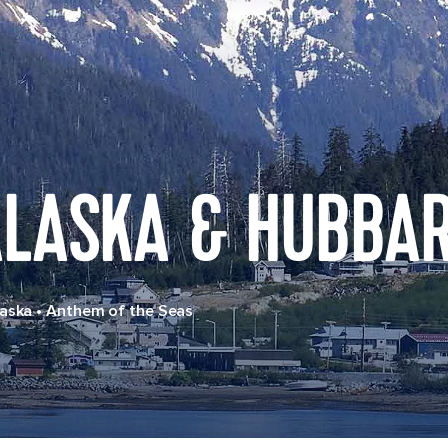
LASKA & HUBBAR
laska
•
Anthem of the Seas