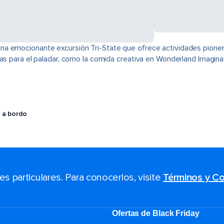
na emocionante excursión Tri-State que ofrece actividades pione
cias para el paladar, como la comida creativa en Wonderland Imagi
 a bordo
 particulares. Para conocerlos, visite
Términos y Co
Ofertas de Black Friday