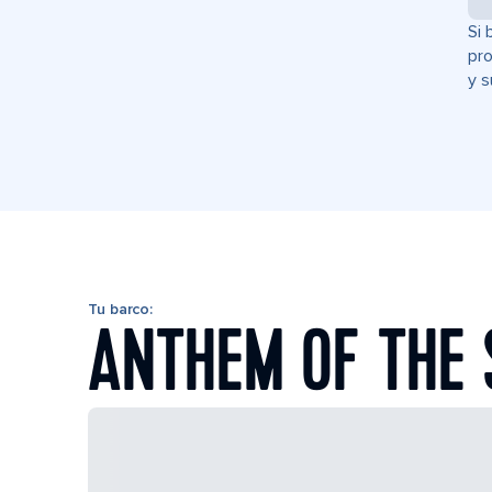
Si 
pro
y s
Tu barco:
ANTHEM OF THE 