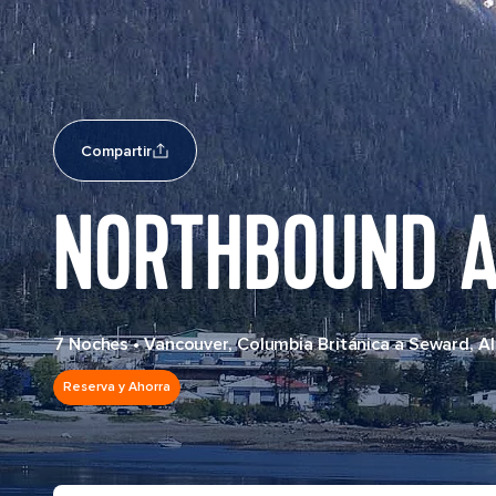
Compartir
NORTHBOUND A
7 Noches
•
Vancouver, Columbia Británica a Seward, A
Reserva y Ahorra