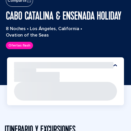
Compartir
CABO CATALINA & ENSENADA HOLIDAY
8 Noches
•
Los Ángeles, California
•
Ovation of the Seas
Ofertas flash
ITINERARIO Y EXCURSIONES