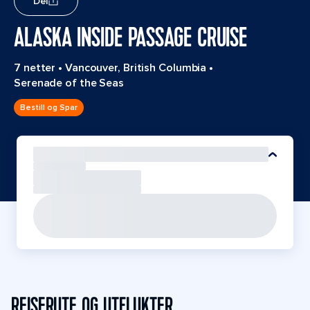
Del
ALASKA INSIDE PASSAGE CRUISE
7 netter
•
Vancouver, British Columbia
•
Serenade of the Seas
Bestill og Spar
REISERUTE OG UTFLUKTER