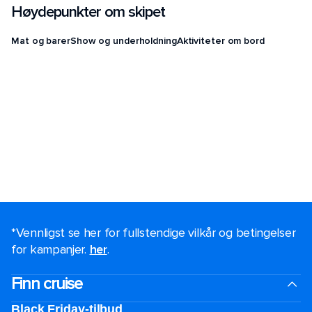
Høydepunkter om skipet
Mat og barer
Show og underholdning
Aktiviteter om bord
*Vennligst se her for fullstendige vilkår og betingelser
for kampanjer.
her
.
Finn cruise
Black Friday-tilbud