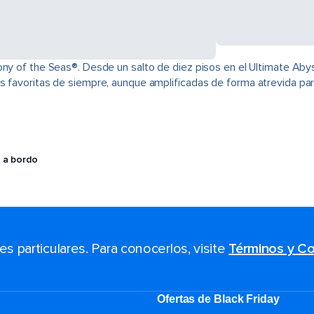
ony of the Seas®. Desde un salto de diez pisos en el Ultimate Abys
s favoritas de siempre, aunque amplificadas de forma atrevida para
 a bordo
 particulares. Para conocerlos, visite
Términos y Co
Ofertas de Black Friday