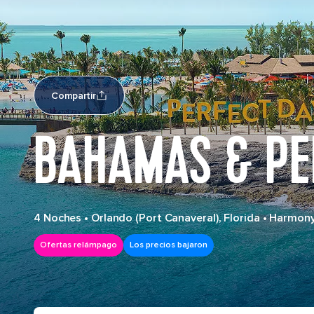
Compartir
BAHAMAS & PE
4 Noches
•
Orlando (Port Canaveral), Florida
•
Harmony
Ofertas relámpago
Los precios bajaron