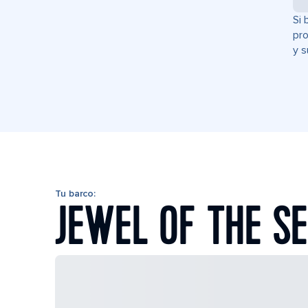
Si 
pro
y s
Tu barco:
JEWEL OF THE S