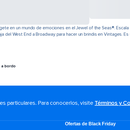
e en un mundo de emociones en el Jewel of the Seas®. Escala la p
viaja del West End a Broadway para hacer un brindis en Vintages. E
 a bordo
 particulares. Para conocerlos, visite
Términos y Co
Ofertas de Black Friday