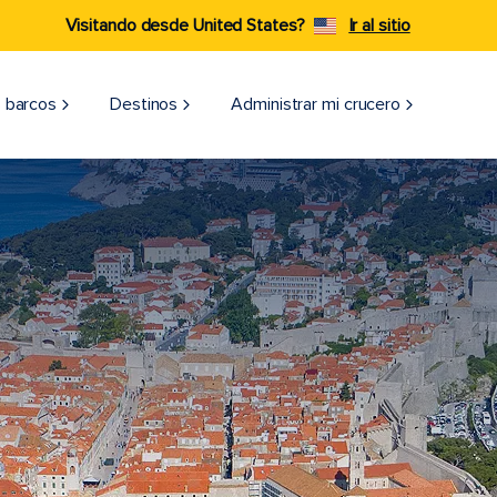
Visitando desde United States?
Ir al sitio
 barcos
Destinos
Administrar mi crucero