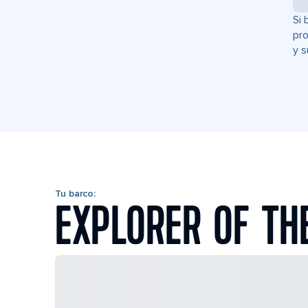
Si 
pro
y s
Tu barco:
EXPLORER OF TH