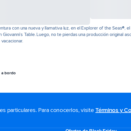
ura con una nueva y llamativa luz, en el Explorer of the Seas®, el f
n Giovanni’s Table. Luego, no te pierdas una producción original as
 vacacionar.
 a bordo
 particulares. Para conocerlos, visite
Términos y Co