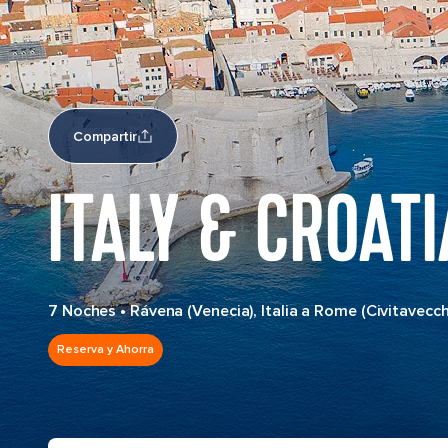
Compartir
ITALY & CROATI
7 Noches
•
Rávena (Venecia), Italia a Rome (Civitavecchi
Reserva y Ahorra