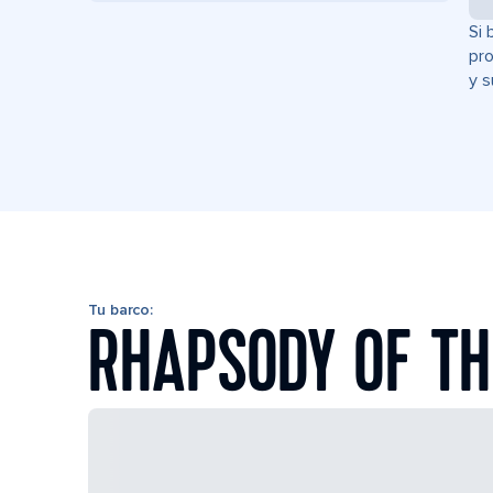
Si 
pro
y s
Tu barco:
RHAPSODY OF TH