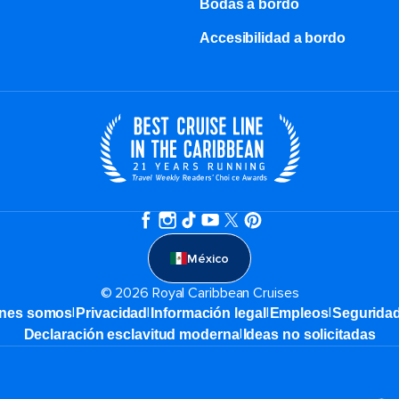
Bodas a bordo
Accesibilidad a bordo
México
© 2026 Royal Caribbean Cruises
|
|
|
|
nes somos
Privacidad
Información legal
Empleos
Segurida
|
Declaración esclavitud moderna
Ideas no solicitadas