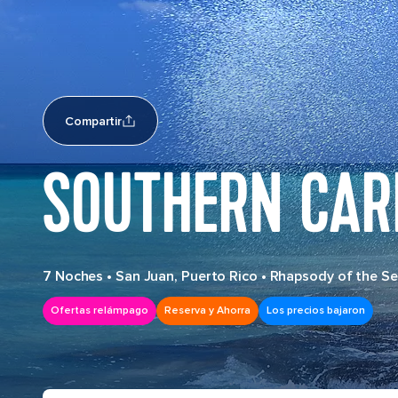
Compartir
SOUTHERN CAR
7 Noches
•
San Juan, Puerto Rico
•
Rhapsody of the S
Ofertas relámpago
Reserva y Ahorra
Los precios bajaron