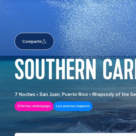
Compartir
SOUTHERN CAR
7 Noches
•
San Juan, Puerto Rico
•
Rhapsody of the S
Ofertas relámpago
Los precios bajaron