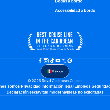
Bodas a bordo
Accesibilidad a bordo
México
© 2026 Royal Caribbean Cruises
|
|
|
|
nes somos
Privacidad
Información legal
Empleos
Segurida
|
Declaración esclavitud moderna
Ideas no solicitadas