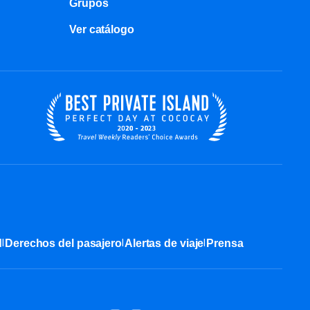
Grupos
Ver catálogo
|
|
|
d
Derechos del pasajero
Alertas de viaje
Prensa