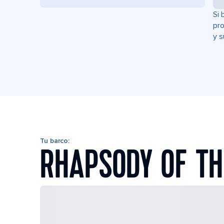
Si 
pro
y s
Tu barco:
RHAPSODY OF TH