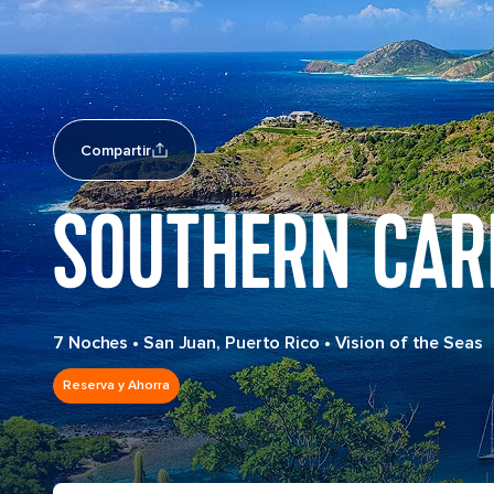
Compartir
SOUTHERN CAR
7 Noches
•
San Juan, Puerto Rico
•
Vision of the Seas
Reserva y Ahorra