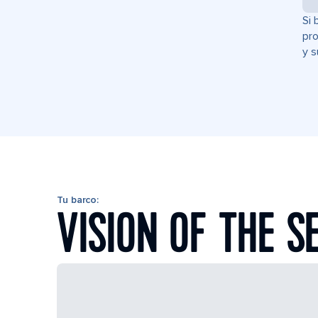
Si 
pro
y s
Tu barco:
VISION OF THE S