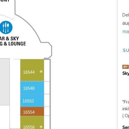
Dek
au
mai
SU
Sky
*Fr
ink
( O
Se