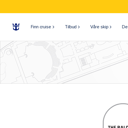
Finn cruise
Tilbud
Våre skip
De