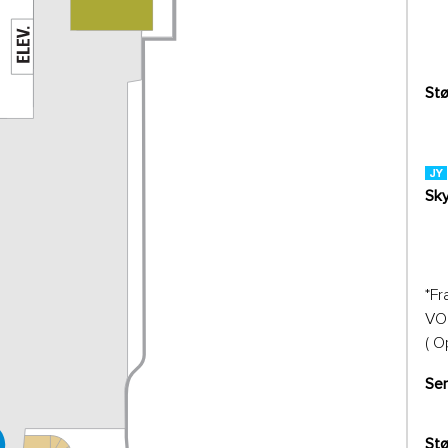
Stø
Sky
*Fr
VO
( O
Se
Stø