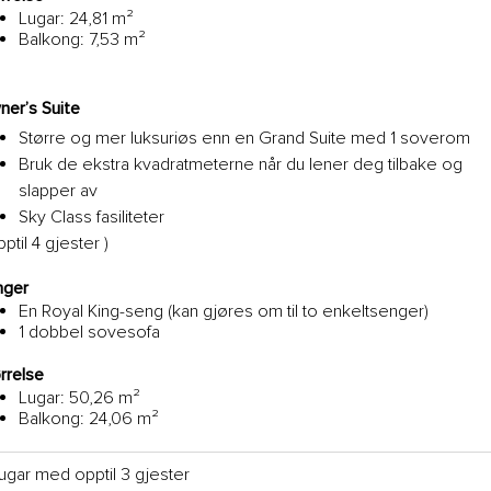
Lugar: 24,81 m²
Balkong: 7,53 m²
er’s Suite
Større og mer luksuriøs enn en Grand Suite med 1 soverom
Bruk de ekstra kvadratmeterne når du lener deg tilbake og
slapper av
Sky Class fasiliteter
pptil 4 gjester )
nger
En Royal King-seng (kan gjøres om til to enkeltsenger)
1 dobbel sovesofa
rrelse
Lugar: 50,26 m²
Balkong: 24,06 m²
ugar med opptil 3 gjester