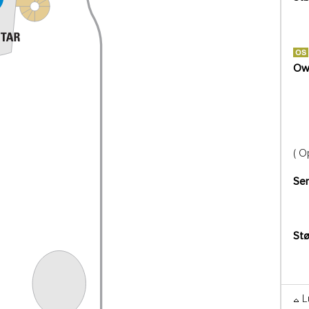
Own
( O
Se
Stø
L