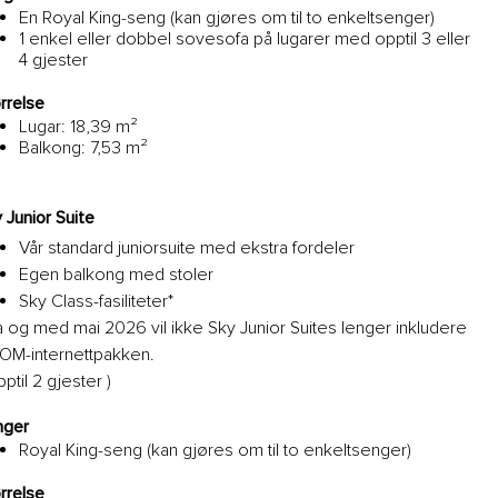
En Royal King-seng (kan gjøres om til to enkeltsenger)
1 enkel eller dobbel sovesofa på lugarer med opptil 3 eller
4 gjester
rrelse
Lugar: 18,39 m²
Balkong: 7,53 m²
 Junior Suite
Vår standard juniorsuite med ekstra fordeler
Egen balkong med stoler
Sky Class-fasiliteter*
a og med mai 2026 vil ikke Sky Junior Suites lenger inkludere
OM-internettpakken.
pptil 2 gjester )
nger
Royal King-seng (kan gjøres om til to enkeltsenger)
rrelse