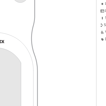
L
L
S
V
D