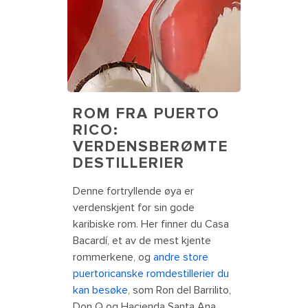
Coconut-flavored Puerto Rican
coconut rum drink. Puerto Rico
ROM FRA PUERTO
RICO:
VERDENSBERØMTE
DESTILLERIER
Denne fortryllende øya er
verdenskjent for sin gode
karibiske rom. Her finner du Casa
Bacardí, et av de mest kjente
rommerkene, og
andre store
puertoricanske romdestillerier du
kan besøke
, som Ron del Barrilito,
Don Q og Hacienda Santa Ana.