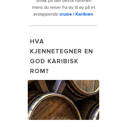
Smak på den beste rommen
mens du reiser fra øy til øy på et
avslappende
cruise i Karibien
.
HVA
KJENNETEGNER EN
GOD KARIBISK
ROM?
Vine cellar with oak barrels stacked
in rows. The Caribbean