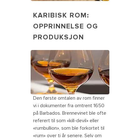
KARIBISK ROM:
OPPRINNELSE OG
PRODUKSJON
Tasting different kinds of Caribbean
rum. The Caribbean
Den første omtalen av rom finner
vi i dokumenter fra omtrent 1650
på Barbados. Brennevinet ble ofte
referert til som «kill-devil» eller
«rumbullion», som ble forkortet til
«rum» over ti år senere. Selv om