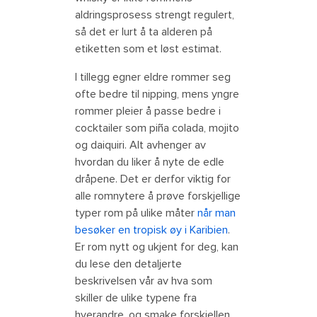
aldringsprosess strengt regulert,
så det er lurt å ta alderen på
etiketten som et løst estimat.
I tillegg egner eldre rommer seg
ofte bedre til nipping, mens yngre
rommer pleier å passe bedre i
cocktailer som piña colada, mojito
og daiquiri. Alt avhenger av
hvordan du liker å nyte de edle
dråpene. Det er derfor viktig for
alle romnytere å prøve forskjellige
typer rom på ulike måter
når man
besøker en tropisk øy i Karibien
.
Er rom nytt og ukjent for deg, kan
du lese den detaljerte
beskrivelsen vår av hva som
skiller de ulike typene fra
hverandre, og smake forskjellen