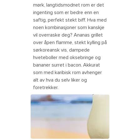
mørk, langtidsmodnet rom er det
ingenting som er bedre enn en
saftig, perfekt stekt biff. Hva med
noen kombinasjoner som kanskje
vil overraske deg? Ananas grillet
over åpen flamme, stekt kylling på
sørkoreansk vis, dampede
hveteboller med oksebringe og
bananer surret i bacon. Akkurat
som med karibisk rom avhenger
alt av hva du selv liker og
foretrekker.
Pina colada cocktail made with
Caribbean Island rum. The
Caribbean.