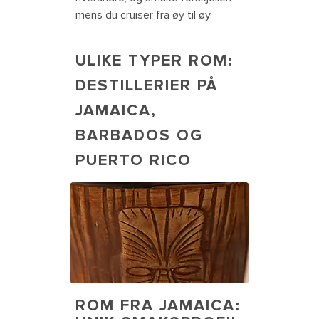
mens du cruiser fra øy til øy.
ULIKE TYPER ROM:
DESTILLERIER PÅ
JAMAICA,
BARBADOS OG
PUERTO RICO
Jamaican rum cocktails known for
deep, rich flavor. Jamaica
ROM FRA JAMAICA: