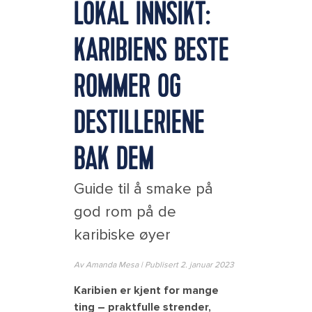
LOKAL INNSIKT:
KARIBIENS BESTE
ROMMER OG
DESTILLERIENE
BAK DEM
Guide til å smake på
god rom på de
karibiske øyer
Av Amanda Mesa | Publisert 2. januar 2023
Karibien er kjent for mange
ting – praktfulle strender,