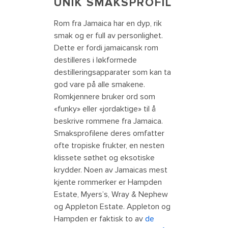
UNIK SMAKSPROFIL
Rom fra Jamaica har en dyp, rik
smak og er full av personlighet.
Dette er fordi jamaicansk rom
destilleres i løkformede
destilleringsapparater som kan ta
god vare på alle smakene.
Romkjennere bruker ord som
«funky» eller «jordaktige» til å
beskrive rommene fra Jamaica.
Smaksprofilene deres omfatter
ofte tropiske frukter, en nesten
klissete søthet og eksotiske
krydder. Noen av Jamaicas mest
kjente rommerker er Hampden
Estate, Myers’s, Wray & Nephew
og Appleton Estate. Appleton og
Hampden er faktisk to av
de