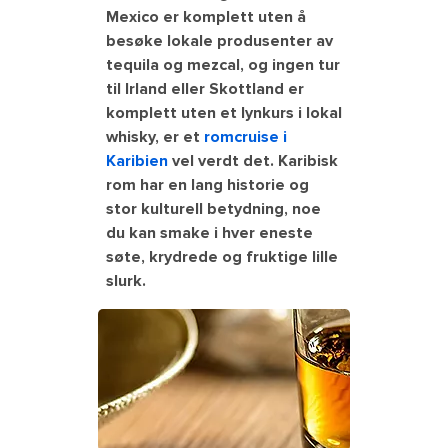
Mexico er komplett uten å
besøke lokale produsenter av
tequila og mezcal, og ingen tur
til Irland eller Skottland er
komplett uten et lynkurs i lokal
whisky, er et
romcruise i
Karibien
vel verdt det. Karibisk
rom har en lang historie og
stor kulturell betydning, noe
du kan smake i hver eneste
søte, krydrede og fruktige lille
slurk.
Glass of rum, cigar and a hat in a rum
distillery. The Caribbean