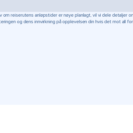
v om reiserutens anløpstider er nøye planlagt, vil vi dele detalje
teringen og dens innvirkning på opplevelsen din hvis det mot all fo