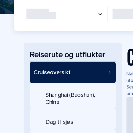
Reiserute og utflukter
Cruiseoversikt
Nyt
ufo
Sea
om
Shanghai (Baoshan),
China
Dag til sjøs