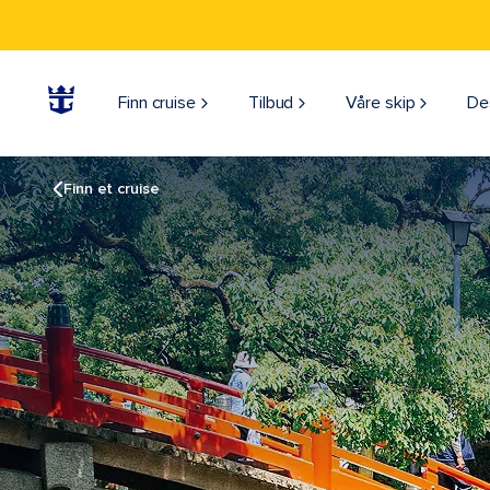
Finn cruise
Tilbud
Våre skip
De
Finn et cruise