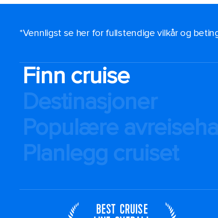
*Vennligst se her for fullstendige vilkår og beti
Finn cruise
Destinasjoner
Populære avreiseh
Planlegg cruiset