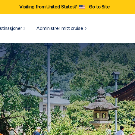
Visiting from United States?
Go to Site
stinasjoner
Administrer mitt cruise