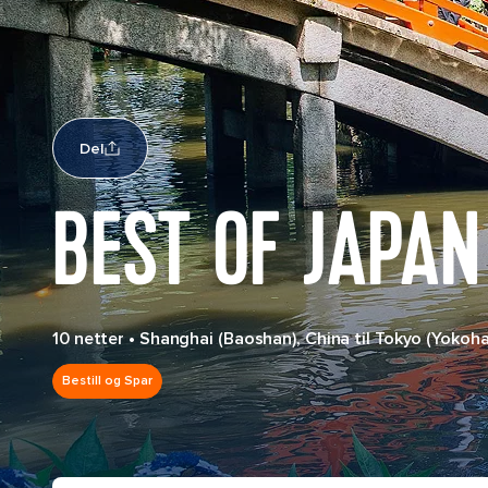
Del
BEST OF JAPAN
10 netter
•
Shanghai (Baoshan), China til Tokyo (Yokoh
Bestill og Spar