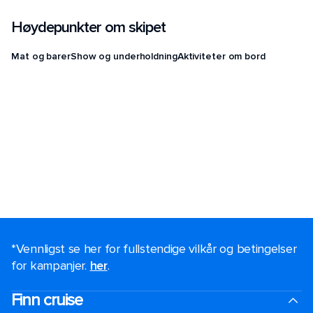
Høydepunkter om skipet
Mat og barer
Show og underholdning
Aktiviteter om bord
*Vennligst se her for fullstendige vilkår og betingelser
for kampanjer.
her
.
Finn cruise