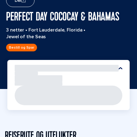
Del
PERFECT DAY COCOCAY & BAHAMAS
3 netter
•
Fort Lauderdale, Florida
•
Jewel of the Seas
Bestill og Spar
REISERUTE OG UTFLUKTER