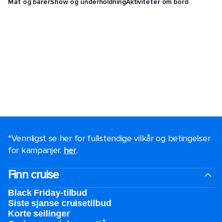
Mat og barer
Show og underholdning
Aktiviteter om bord
*Vennligst se her for fullstendige vilkår og betingelser
for kampanjer.
her
.
Finn cruise
Black Friday-tilbud
Siste sjanse cruisetilbud
Korte seilinger