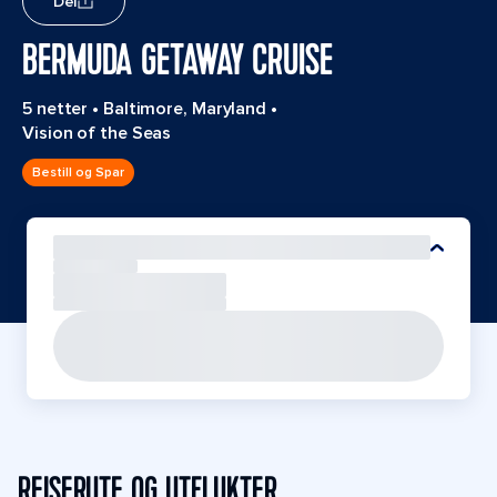
Del
BERMUDA GETAWAY CRUISE
5 netter
•
Baltimore, Maryland
•
Vision of the Seas
Bestill og Spar
REISERUTE OG UTFLUKTER