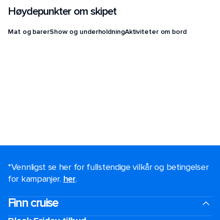
Høydepunkter om skipet
Mat og barer
Show og underholdning
Aktiviteter om bord
*Vennligst se her for fullstendige vilkår og betingelser
for kampanjer.
her
.
Finn cruise