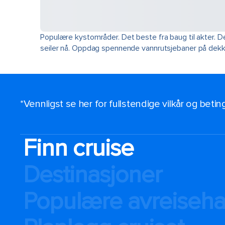
Populære kystområder. Det beste fra baug til akter. 
seiler nå. Oppdag spennende vannrutsjebaner på dekk.
*Vennligst se her for fullstendige vilkår og beti
Finn cruise
Destinasjoner
Populære avreiseh