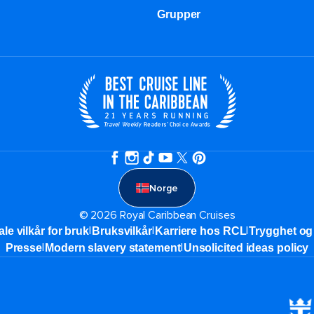
Grupper
Norge
© 2026 Royal Caribbean Cruises
|
|
|
ale vilkår for bruk
Bruksvilkår
Karriere hos RCL
Trygghet og 
|
|
Presse
Modern slavery statement
Unsolicited ideas policy