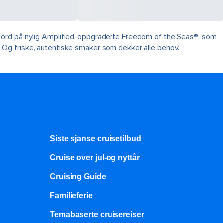
 bord på nylig Amplified-oppgraderte Freedom of the Seas®, som
 Og friske, autentiske smaker som dekker alle behov.
Siste sjanse cruisetilbud
Cruise over jul-og nyttår
Cruising Guide
Familieferie
Temabaserte cruisereiser