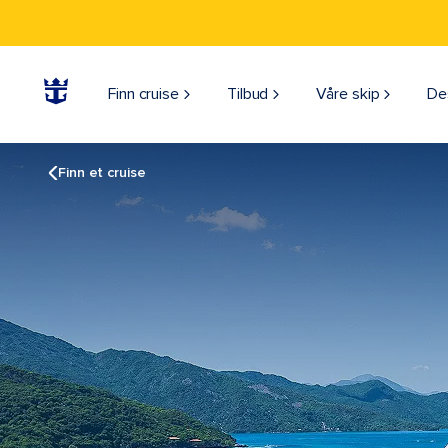
Finn cruise
Tilbud
Våre skip
De
Finn et cruise