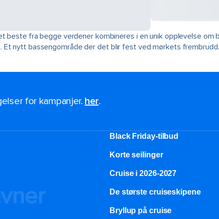
Det beste fra begge verdener kombineres i en unik opplevelse om
 Et nytt bassengområde der det blir fest ved mørkets frembrudd.
ngelser for kampanjer.
her
.
Black Friday-tilbud
Korte seilinger
Cruise i 2026-2027
avner
De største cruiseskipene
Bryllup på cruise