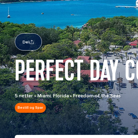
Del
PERFECT DAY 
5 netter
•
Miami, Florida
•
Freedom of the Seas
Bestill og Spar