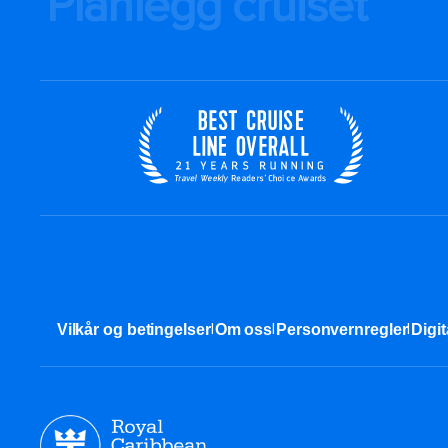
Planlegg cruiset
|
|
|
Vilkår og betingelser
Om oss
Personvernregler
Digit