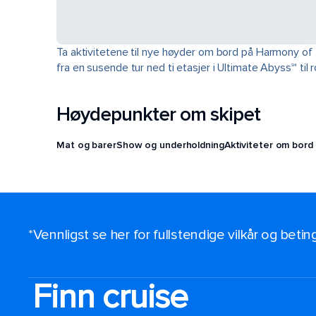
Ta aktivitetene til nye høyder om bord på Harmony of 
fra en susende tur ned ti etasjer i Ultimate Abyss℠ til 
Høydepunkter om skipet
Mat og barer
Show og underholdning
Aktiviteter om bord
*Vennligst se her for fullstendige vilkår og beti
Finn cruise