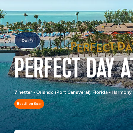
Del
PERFECT DAY A
7 netter
•
Orlando (Port Canaveral), Florida
•
Harmony 
Bestill og Spar