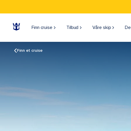
Finn cruise
Tilbud
Våre skip
De
Finn et cruise