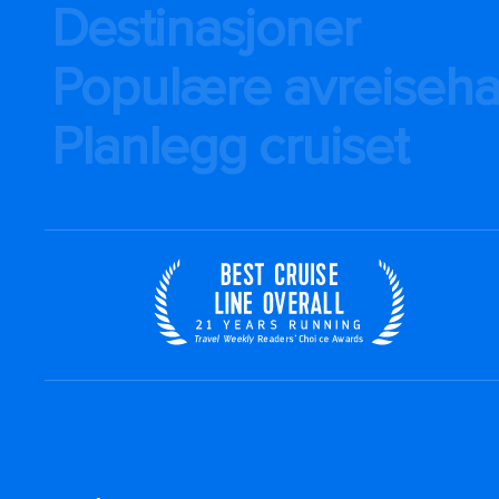
Destinasjoner
Populære avreiseh
Planlegg cruiset