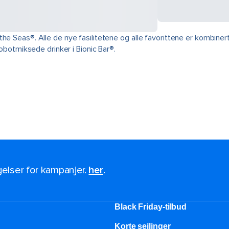
the Seas®. Alle de nye fasilitetene og alle favorittene er kombine
robotmiksede drinker i Bionic Bar®.
ngelser for kampanjer.
her
.
Black Friday-tilbud
Korte seilinger