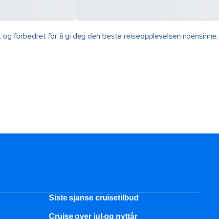
rt og forbedret for å gi deg den beste reiseopplevelsen noensinne,
Siste sjanse cruisetilbud
Cruise over jul-og nyttår