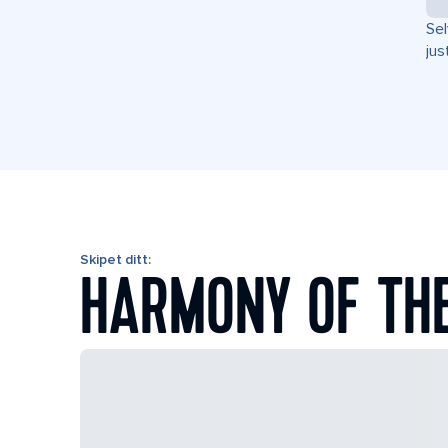
Sel
jus
Skipet ditt:
HARMONY OF TH