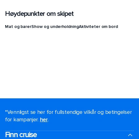
Høydepunkter om skipet
Mat og barer
Show og underholdning
Aktiviteter om bord
*Vennligst se her for fullstendige vilkår og betingelser
for kampanjer.
her
.
Finn cruise