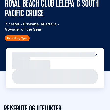
ROYAL BEACH CLUB LELEPA & SOUTH
PACIFIC CRUISE
7 netter
•
Brisbane, Australia
•
Voyager of the Seas
Bestill og Spar
REISERUTE OG UTFLUKTER