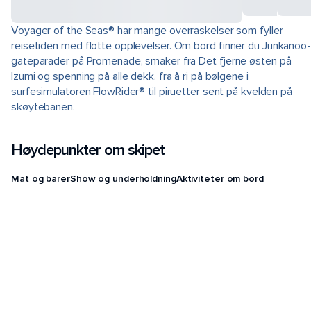
Voyager of the Seas® har mange overraskelser som fyller
reisetiden med flotte opplevelser. Om bord finner du Junkanoo-
gateparader på Promenade, smaker fra Det fjerne østen på
Izumi og spenning på alle dekk, fra å ri på bølgene i
surfesimulatoren FlowRider® til piruetter sent på kvelden på
skøytebanen.
Høydepunkter om skipet
Mat og barer
Show og underholdning
Aktiviteter om bord