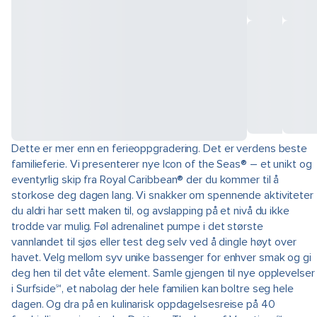
Dette er mer enn en ferieoppgradering. Det er verdens beste
familieferie. Vi presenterer nye Icon of the Seas® – et unikt og
eventyrlig skip fra Royal Caribbean® der du kommer til å
storkose deg dagen lang. Vi snakker om spennende aktiviteter
du aldri har sett maken til, og avslapping på et nivå du ikke
trodde var mulig. Føl adrenalinet pumpe i det største
vannlandet til sjøs eller test deg selv ved å dingle høyt over
havet. Velg mellom syv unike bassenger for enhver smak og gi
deg hen til det våte element. Samle gjengen til nye opplevelser
i Surfside℠, et nabolag der hele familien kan boltre seg hele
dagen. Og dra på en kulinarisk oppdagelsesreise på 40