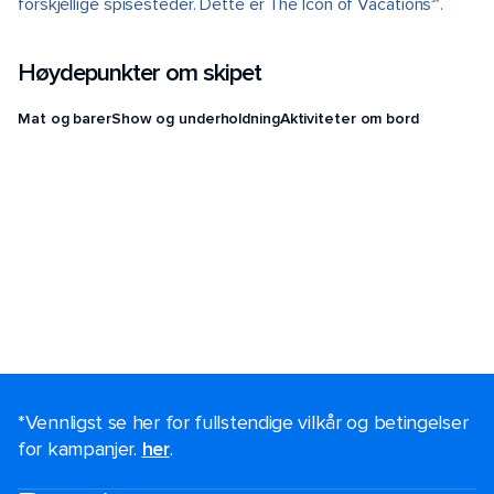
forskjellige spisesteder. Dette er The Icon of Vacations℠.
Høydepunkter om skipet
Mat og barer
Show og underholdning
Aktiviteter om bord
*Vennligst se her for fullstendige vilkår og betingelser
for kampanjer.
her
.