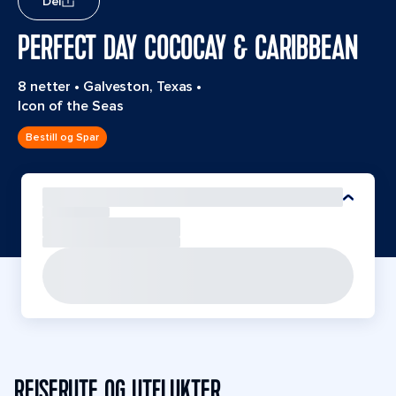
Del
PERFECT DAY COCOCAY & CARIBBEAN
8 netter
•
Galveston, Texas
•
Icon of the Seas
Bestill og Spar
REISERUTE OG UTFLUKTER