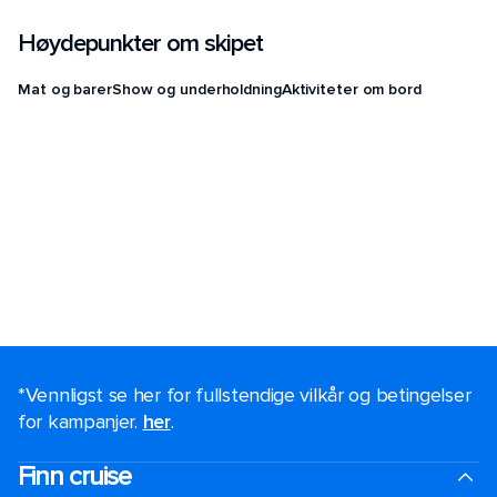
Høydepunkter om skipet
Mat og barer
Show og underholdning
Aktiviteter om bord
*Vennligst se her for fullstendige vilkår og betingelser
for kampanjer.
her
.
Finn cruise