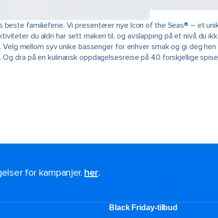
beste familieferie. Vi presenterer nye Icon of the Seas® – et unik
iteter du aldri har sett maken til, og avslapping på et nivå du ik
et. Velg mellom syv unike bassenger for enhver smak og gi deg hen t
. Og dra på en kulinarisk oppdagelsesreise på 40 forskjellige spis
ngelser for kampanjer.
her
.
Black Friday-tilbud