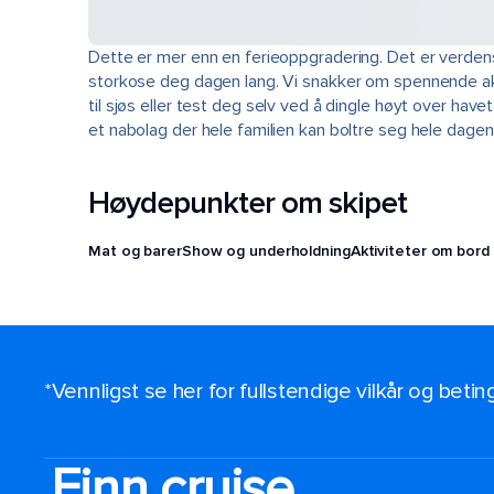
Dette er mer enn en ferieoppgradering. Det er verdens 
storkose deg dagen lang. Vi snakker om spennende aktiv
til sjøs eller test deg selv ved å dingle høyt over hav
et nabolag der hele familien kan boltre seg hele dagen
Høydepunkter om skipet
Mat og barer
Show og underholdning
Aktiviteter om bord
*Vennligst se her for fullstendige vilkår og beti
Finn cruise