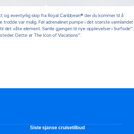
t og eventyrlig skip fra Royal Caribbean® der du kommer til å
ke trodde var mulig. Føl adrenalinet pumpe i det største vannlandet
il det våte element. Samle gjengen til nye opplevelser i Surfside℠,
esteder. Dette er The Icon of Vacations℠.
Siste sjanse cruisetilbud