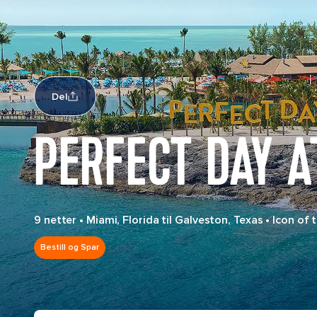
Del
PERFECT DAY A
9 netter
•
Miami, Florida til Galveston, Texas
•
Icon of 
Bestill og Spar