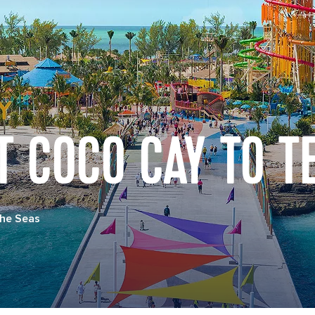
T COCO CAY TO T
the Seas