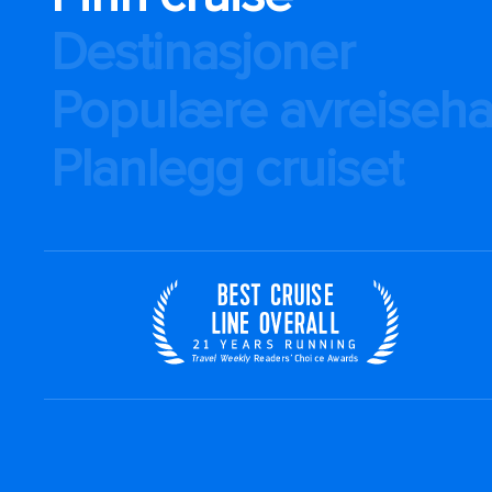
Destinasjoner
Populære avreiseh
Planlegg cruiset