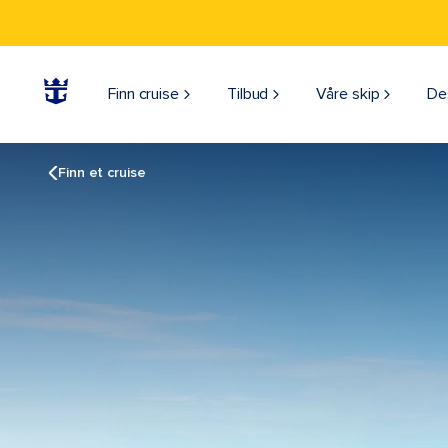
Finn cruise
Tilbud
Våre skip
De
Finn et cruise