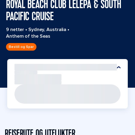
ROYAL BEACH CLUB LELEPA & SOUTH
PACIFIC CRUISE
9 netter
•
Sydney, Australia
•
Anthem of the Seas
Bestill og Spar
REISERUTE OG UTFLUKTER