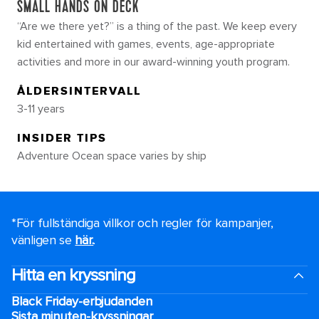
SMALL HANDS ON DECK
“Are we there yet?” is a thing of the past. We keep every
kid entertained with games, events, age-appropriate
activities and more in our award-winning youth program.
ÅLDERSINTERVALL
3-11 years
INSIDER TIPS
Adventure Ocean space varies by ship
*För fullständiga villkor och regler för kampanjer,
vänligen se
här.
.
Hitta en kryssning
Black Friday-erbjudanden
Sista minuten-kryssningar