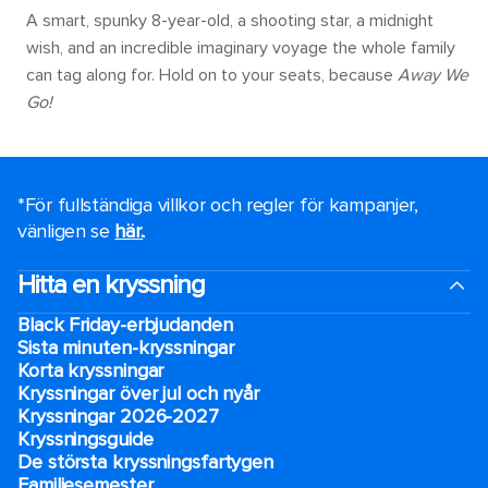
A smart, spunky 8-year-old, a shooting star, a midnight
wish, and an incredible imaginary voyage the whole family
can tag along for. Hold on to your seats, because
Away We
Go!
*För fullständiga villkor och regler för kampanjer,
vänligen se
här.
.
Hitta en kryssning
Black Friday-erbjudanden
Sista minuten-kryssningar
Korta kryssningar
Kryssningar över jul och nyår
Kryssningar 2026-2027
Kryssningsguide
De största kryssningsfartygen
Familjesemester