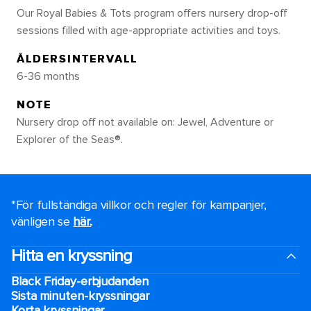
Our Royal Babies & Tots program offers nursery drop-off
sessions filled with age-appropriate activities and toys.
ÅLDERSINTERVALL
6-36 months
NOTE
Nursery drop off not available on: Jewel, Adventure or
Explorer of the Seas®.
*För fullständiga villkor och regler för kampanjer,
vänligen se
här.
.
Hitta en kryssning
Black Friday-erbjudanden
Sista minuten-kryssningar
Korta kryssningar