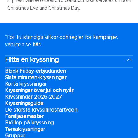
A priest will be onboard to conduct mass services on both
Christmas Eve and Christmas Day.
*För fullständiga villkor och regler för kampanjer,
vänligen se
här.
.
Hitta en kryssning
Black Friday-erbjudanden
Sista minuten-kryssningar
Korta kryssningar
Kryssningar över jul och nyår
Kryssningar 2026-2027
Kryssningsguide
De största kryssningsfartygen
Familjesemester
Bröllop på kryssning
Temakryssningar
Grupper