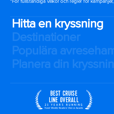
*För fullständiga villkor och regler för kampanjer
Hitta en kryssning
Destinationer
Populära avreseha
Planera din kryssni