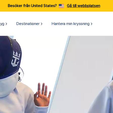
Besöker från United States?
Gå till webbplatsen
tyg
Destinationer
Hantera min kryssning