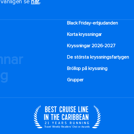
, vänligen se
här.
.
Black Friday-erbjudanden
Korta kryssningar
Kryssningar 2026-2027
mnar
De största kryssningsfartygen
Bröllop på kryssning
ng
Grupper