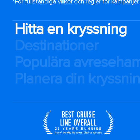
*För fullständiga villkor och regler för kampanjer
Hitta en kryssning
Destinationer
Populära avreseha
Planera din kryssni