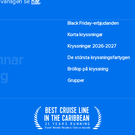
, vänligen se
här.
.
Black Friday-erbjudanden
Korta kryssningar
Kryssningar 2026-2027
mnar
De största kryssningsfartygen
Bröllop på kryssning
ng
Grupper