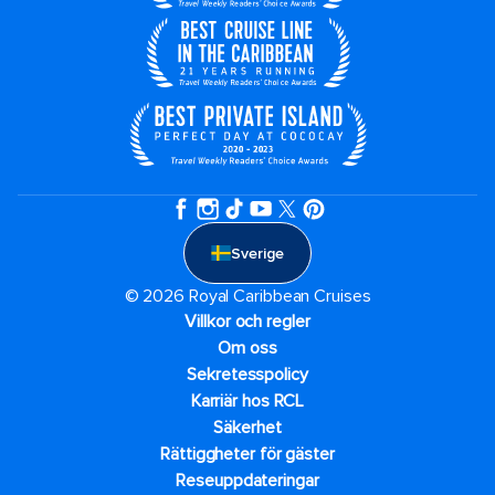
Sverige
© 2026 Royal Caribbean Cruises
Villkor och regler
Om oss
Sekretesspolicy
Karriär hos RCL
Säkerhet
Rättiggheter för gäster
Reseuppdateringar​