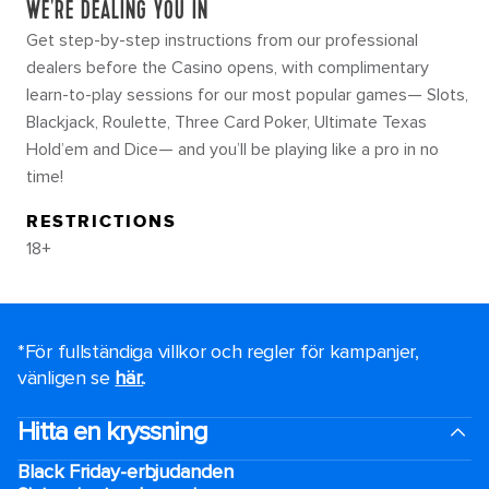
WE'RE DEALING YOU IN
Get step-by-step instructions from our professional
dealers before the Casino opens, with complimentary
learn-to-play sessions for our most popular games— Slots,
Blackjack, Roulette, Three Card Poker, Ultimate Texas
Hold’em and Dice— and you’ll be playing like a pro in no
time!
RESTRICTIONS
18+
*För fullständiga villkor och regler för kampanjer,
vänligen se
här.
.
Hitta en kryssning
Black Friday-erbjudanden